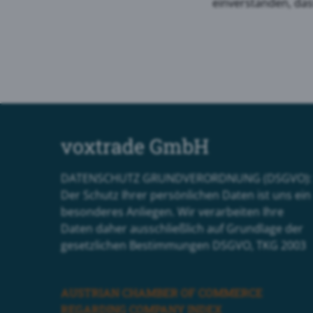
einverstanden, das
voxtrade GmbH
DATENSCHUTZ GRUNDVERORDNUNG (DSGVO):
Der Schutz Ihrer persönlichen Daten ist uns ein
besonderes Anliegen. Wir verarbeiten Ihre
Daten daher ausschließlich auf Grundlage der
gesetzlichen Bestimmungen DSGVO, TKG 2003
AUSTRIAN CHAMBER OF COMMERCE
REGARDING COMPANY INDEX