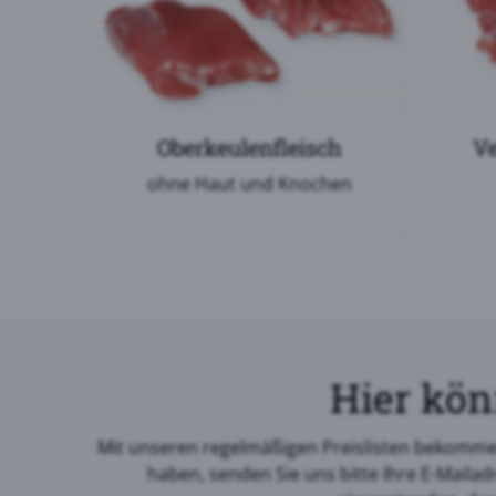
Oberkeulenfleisch
Ve
ohne Haut und Knochen
Hier kön
Mit unseren regelmäßigen Preislisten bekommen 
haben, senden Sie uns bitte Ihre E-Mailad