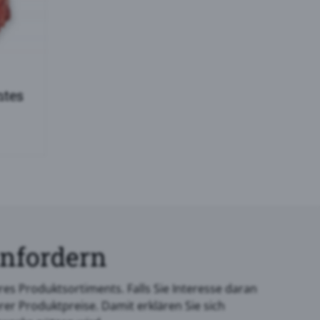
ntes
anfordern
es Produktsortiments. Falls Sie Interesse daran
rer Produktpreise. Damit erklären Sie sich