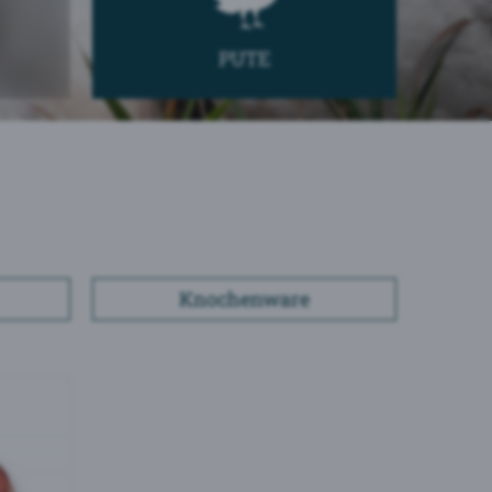
PUTE
Knochenware