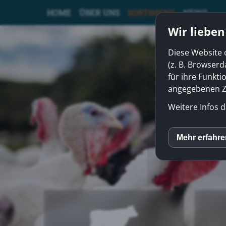
HOME
ÜBER UNS
SORTIMENT
NEWS
Wir lieben
Diese Website 
(z. B. Browser
für ihre Funkti
angegebenen Zw
Weitere Infos d
Mehr erfahr
inCM
Goog
Auswahl akz