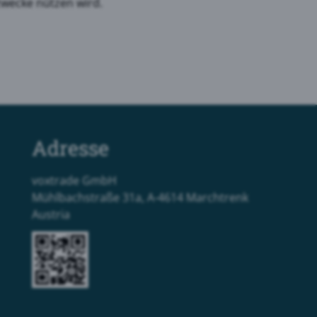
zwecke nützen wird.
Adresse
voxtrade GmbH
Mühlbachstraße 31a, A-4614 Marchtrenk
Austria