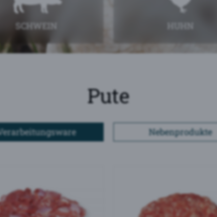
SCHWEIN
HUHN
Pute
Verarbeitungsware
Nebenprodukte