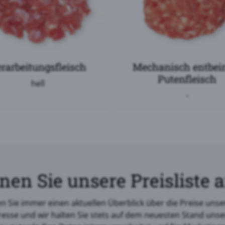
rarbeitungsfleisch
Mechanisch entbei
Putenfleisch
hell
-
nen Sie unsere Preisliste 
Sie immer einen aktuellen Überblick über die Preise unser
resse und wir halten Sie stets auf dem neuesten Stand unse