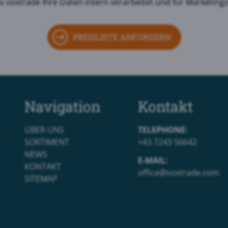
s voxtrade Ihre Daten intern verarbeitet und für Marketing
PREISLISTE ANFORDERN
Navigation
Kontakt
ÜBER UNS
TELEPHONE:
SORTIMENT
+43 7243 56642
NEWS
E-MAIL:
KONTAKT
office@voxtrade.com
SITEMAP